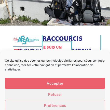
RACCOURCIS
JE SUIS UN
MENU
SUIVEZ NOTRE
PARTICULIER
ACTUALITÉ
NOUS
MENTIONS
SUR LES
Ce site utilise des cookies ou technologies similaires pour sécuriser votre
JE SUIS UN
RÉSEAUX
connexion, faciliter votre navigation et permettre l'élaboration de
CONTACTER
LÉGALES
SOCIAUX
PARTENAIRE
statistiques.
ACTUALITÉS
COOKIES
JE SUIS UN
Accepter
PROFESSIONNEL
AGENDA
PLAN DU
SITE
Refuser
Préférences