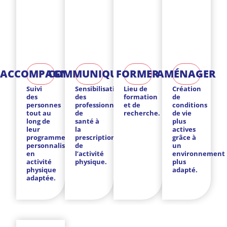
ACCOMPAGNER
COMMUNIQUER
FORMER
AMÉNAGER
Suivi
Sensibilisation
Lieu de
Création
des
des
formation
de
personnes
professionnels
et de
conditions
tout au
de
recherche.
de vie
long de
santé à
plus
leur
la
actives
programme
prescription
grâce à
personnalisé
de
un
en
l’activité
environnement
activité
physique.
plus
physique
adapté.
adaptée.