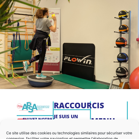
RACCOURCIS
JE SUIS UN
MENU
SUIVEZ NOTRE
PARTICULIER
ACTUALITÉ
NOUS
MENTIONS
SUR LES
Ce site utilise des cookies ou technologies similaires pour sécuriser votre
JE SUIS UN
RÉSEAUX
connexion, faciliter votre navigation et permettre l'élaboration de