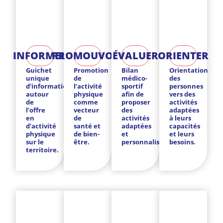
INFORMER
PROMOUVOIR
ÉVALUER
ORIENTER
Guichet
Promotion
Bilan
Orientation
unique
de
médico-
des
d’informations
l’activité
sportif
personnes
autour
physique
afin de
vers des
de
comme
proposer
activités
l’offre
vecteur
des
adaptées
en
de
activités
à leurs
d’activité
santé et
adaptées
capacités
physique
de bien-
et
et leurs
sur le
être.
personnalisées.
besoins.
territoire.