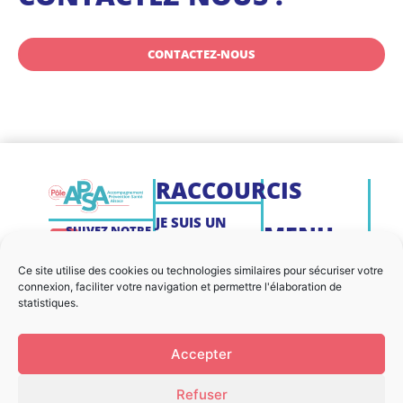
CONTACTEZ-NOUS
RACCOURCIS
JE SUIS UN
MENU
SUIVEZ NOTRE
PARTICULIER
ACTUALITÉ
NOUS
MENTIONS
SUR LES
Ce site utilise des cookies ou technologies similaires pour sécuriser votre
JE SUIS UN
RÉSEAUX
connexion, faciliter votre navigation et permettre l'élaboration de
CONTACTER
LÉGALES
SOCIAUX
PARTENAIRE
statistiques.
ACTUALITÉS
COOKIES
JE SUIS UN
Accepter
PROFESSIONNEL
AGENDA
PLAN DU
SITE
Refuser